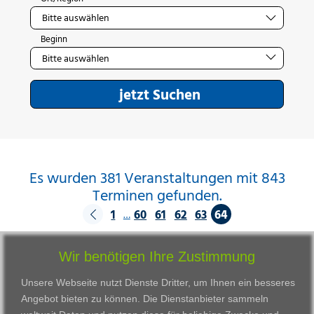
Beginn
jetzt Suchen
Es wurden 381 Veranstaltungen mit 843
Terminen gefunden.
1
60
61
62
63
64
…
Wir benötigen Ihre Zustimmung
Unsere Webseite nutzt Dienste Dritter, um Ihnen ein besseres
Angebot bieten zu können. Die Dienstanbieter sammeln