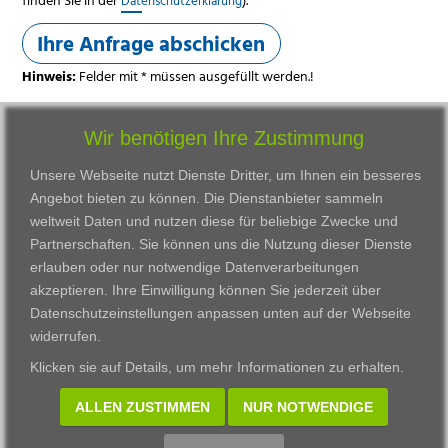
Datenschutzerklärung
Ihre Anfrage abschicken
Hinweis:
Felder mit * müssen ausgefüllt werden.!
Wir benötigen Ihre Zustimmung
Unsere Webseite nutzt Dienste Dritter, um Ihnen ein besseres
Angebot bieten zu können. Die Dienstanbieter sammeln
weltweit Daten und nutzen diese für beliebige Zwecke und
Partnerschaften. Sie können uns die Nutzung dieser Dienste
erlauben oder nur notwendige Datenverarbeitungen
VWAK
Standorte
Bildungsangebot
akzeptieren. Ihre Einwilligung können Sie jederzeit über
Karriere
Darmstadt
Ausbildung
Datenschutzeinstellungen anpassen
unten auf der Webseite
Links
Frankfurt am Main
Zertifikatslehrgänge
widerrufen.
Kontakt
Fulda
Fortbildung
Klicken sie auf
Details
, um mehr Informationen zu erhalten.
Download
Gießen
Impressum
Kassel
ALLEN ZUSTIMMEN
NUR NOTWENDIGE
Datenschutzerklärung
Wiesbaden