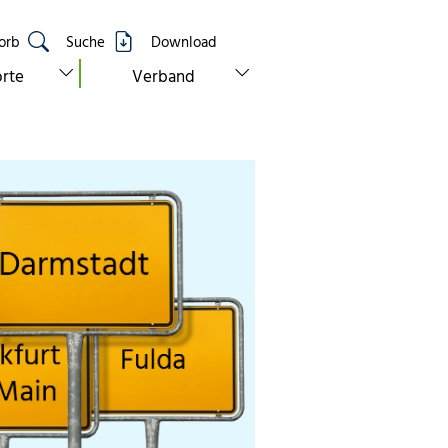
orb
Suche
Download
show submenu for “standorte”
show submenu for “verband”
rte
Verband