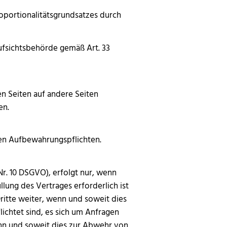
roportionalitätsgrundsatzes durch
ufsichtsbehörde gemäß Art. 33
en Seiten auf andere Seiten
ten.
hen Aufbewahrungspflichten.
Nr. 10 DSGVO), erfolgt nur, wenn
llung des Vertrages erforderlich ist
itte weiter, wenn und soweit dies
ichtet sind, es sich um Anfragen
nn und soweit dies zur Abwehr von