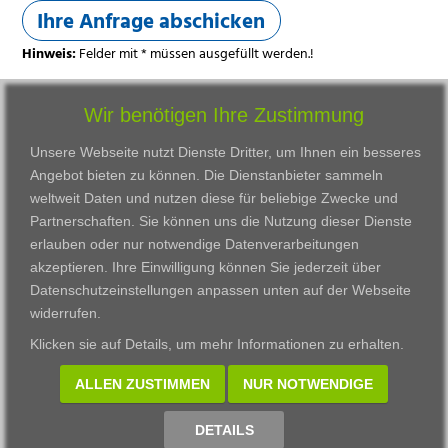
Ihre Anfrage abschicken
Hinweis:
Felder mit * müssen ausgefüllt werden.!
Wir benötigen Ihre Zustimmung
Unsere Webseite nutzt Dienste Dritter, um Ihnen ein besseres
Angebot bieten zu können. Die Dienstanbieter sammeln
weltweit Daten und nutzen diese für beliebige Zwecke und
Partnerschaften. Sie können uns die Nutzung dieser Dienste
erlauben oder nur notwendige Datenverarbeitungen
VWAK
Standorte
Bildungsangebot
akzeptieren. Ihre Einwilligung können Sie jederzeit über
Karriere
Darmstadt
Ausbildung
Datenschutzeinstellungen anpassen
unten auf der Webseite
Links
Frankfurt am Main
Zertifikatslehrgänge
widerrufen.
Kontakt
Fulda
Fortbildung
Klicken sie auf
Details
, um mehr Informationen zu erhalten.
Download
Gießen
Impressum
Kassel
ALLEN ZUSTIMMEN
NUR NOTWENDIGE
Datenschutzerklärung
Wiesbaden
Fortbildungszentrum
DETAILS