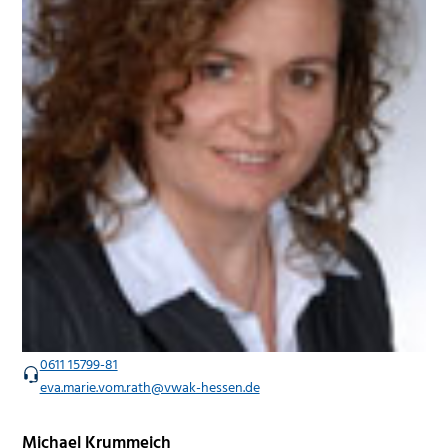
0611 15799-81
eva.marie.vom.rath@vwak-hessen.de
Michael Krummeich