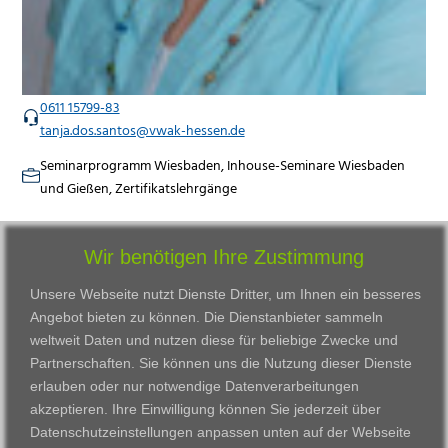
0611 15799-83
tanja.dos.santos@vwak-hessen.de
Seminarprogramm Wiesbaden, Inhouse-Seminare Wiesbaden
und Gießen, Zertifikatslehrgänge
Wir benötigen Ihre Zustimmung
Unsere Webseite nutzt Dienste Dritter, um Ihnen ein besseres
Angebot bieten zu können. Die Dienstanbieter sammeln
weltweit Daten und nutzen diese für beliebige Zwecke und
Partnerschaften. Sie können uns die Nutzung dieser Dienste
erlauben oder nur notwendige Datenverarbeitungen
VWAK
Standorte
Bildungsangebot
akzeptieren. Ihre Einwilligung können Sie jederzeit über
Karriere
Darmstadt
Ausbildung
Datenschutzeinstellungen anpassen
unten auf der Webseite