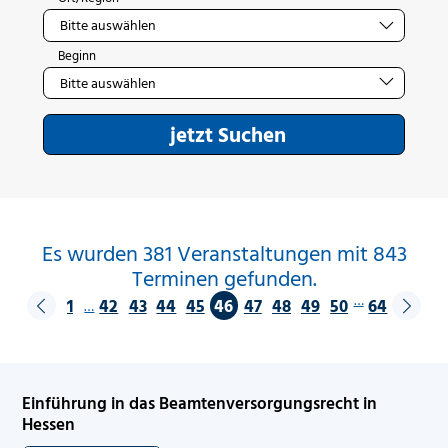
Beginn
jetzt Suchen
Es wurden 381 Veranstaltungen mit 843
Terminen gefunden.
…
1
42
43
44
45
46
47
48
49
50
64
…
Einführung in das Beamtenversorgungsrecht in
Hessen