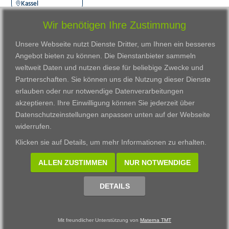
Kassel
Wir benötigen Ihre Zustimmung
Unsere Webseite nutzt Dienste Dritter, um Ihnen ein besseres
Angebot bieten zu können. Die Dienstanbieter sammeln
weltweit Daten und nutzen diese für beliebige Zwecke und
Partnerschaften. Sie können uns die Nutzung dieser Dienste
erlauben oder nur notwendige Datenverarbeitungen
VWAK
Standorte
Bildungsangebot
akzeptieren. Ihre Einwilligung können Sie jederzeit über
Karriere
Darmstadt
Ausbildung
Datenschutzeinstellungen anpassen
unten auf der Webseite
Links
Frankfurt am Main
Zertifikatslehrgänge
widerrufen.
Kontakt
Fulda
Fortbildung
Klicken sie auf
Details
, um mehr Informationen zu erhalten.
Download
Gießen
Impressum
Kassel
ALLEN ZUSTIMMEN
NUR NOTWENDIGE
Datenschutzerklärung
Wiesbaden
Fortbildungszentrum
DETAILS
Datenschutzeinstellungen anpassen
Mit freundlicher Unterstützung von
Materna TMT
© 2002 - 2026 Materna TMT GmbH, powered by CARUSO