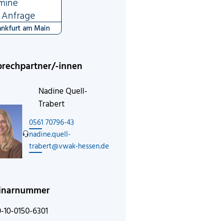
mine
 Anfrage
ankfurt am Main
rechpartner/-innen
Nadine Quell-
Trabert
0561 70796-43
nadine.quell-
trabert@vwak-hessen.de
inarnummer
-10-0150-6301