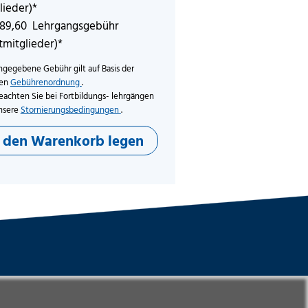
lieder)*
189,60 Lehrgangsgebühr
tmitglieder)*
ngegebene Gebühr gilt auf Basis der
len
Gebührenordnung
.
eachten Sie bei Fortbildungs- lehrgängen
nsere
Stornierungsbedingungen
.
n den Warenkorb legen