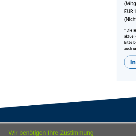
(Mitg
EUR 
(Nich
* Die a
aktuel
Bitte b
auch u
i
tandorte
Bildungsangebot
Wir benötigen Ihre Zustimmung