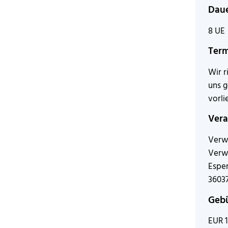
Dau
8 UE
Ter
Wir r
uns 
vorli
Vera
Verw
Verw
Esper
36037
Geb
EUR 