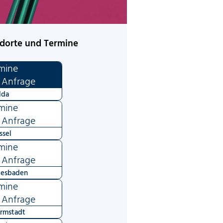
dorte und Termine
mine
 Anfrage
lda
mine
 Anfrage
ssel
mine
 Anfrage
esbaden
mine
 Anfrage
rmstadt