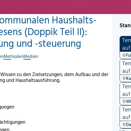
kommunalen Haushalts-
Stan
ns (Doppik Teil II):
Ter
ung und -steuerung
auf
Fu
en
Methoden
Medien
Ter
auf
s Wissen zu den Zielsetzungen, dem Aufbau und der
Ka
ng und Haushaltsausführung.
Ter
auf
Wi
igungen
Ter
auf
ächtigungen
Da
ungen