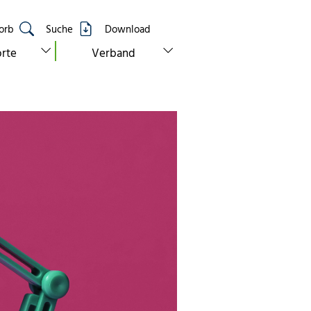
orb
Suche
Download
show submenu for “standorte”
show submenu for “verband”
rte
Verband