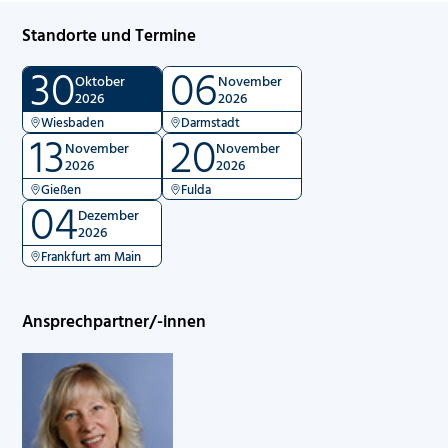
Standorte und Termine
30
06
Oktober
November
2026
2026
Wiesbaden
Darmstadt
13
20
November
November
2026
2026
Gießen
Fulda
04
Dezember
2026
Frankfurt am Main
Ansprechpartner/-innen