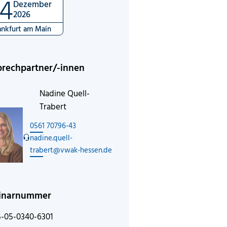
4
Dezember
2026
ankfurt am Main
rechpartner/-innen
Nadine Quell-
Trabert
0561 70796-43
nadine.quell-
trabert@vwak-hessen.de
inarnummer
5-05-0340-6301