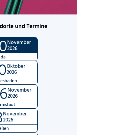
dorte und Termine
0
November
2026
lda
0
Oktober
2026
esbaden
6
November
2026
rmstadt
3
November
2026
eßen