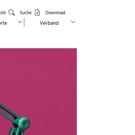
orb
Suche
Download
show submenu for “standorte”
show submenu for “verband”
rte
Verband