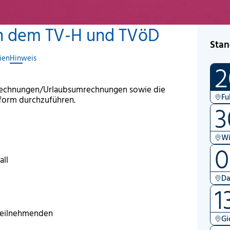
ch dem TV-H und TVöD
Stan
ien
Hinweis
2
erechnungen/Urlaubsumrechnungen sowie die
Fu
form durchzuführen.
3
Wi
0
all
Da
1
 Teilnehmenden
Gi