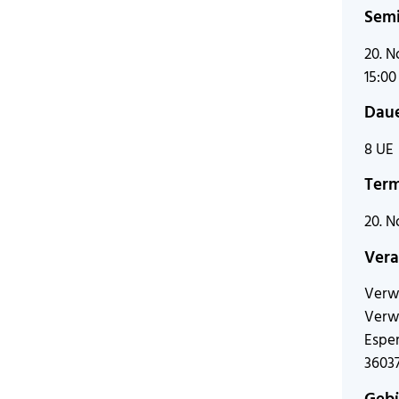
Semi
20. N
15:00
Dau
8 UE
Ter
20. 
Vera
Verw
Verw
Esper
36037
Geb