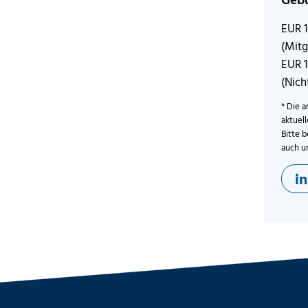
EUR 
(Mitg
EUR 
(Nich
* Die a
aktuel
Bitte b
auch u
i