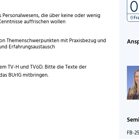
0
 Personalwesens, die über keine oder wenig
Fr
Kenntnisse auffrischen wollen
von Themenschwerpunkten mit Praxisbezug und
Ansp
 und Erfahrungsaustausch
 dem TV-H und TVöD. Bitte die Texte der
das BUrIG mitbringen.
Sem
FB-2