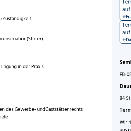
Ter
auf
Fr
GZuständigkeit
Ter
auf
rensituation(Störer)
Da
t
Sem
ingung in der Praxis
FB-0
Dau
84 S
en des Gewerbe- undGaststättenrechts
Ter
iele
Wir r
uns 