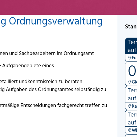
ang Ordnungsverwaltung
Stan
Ter
auf
innen und Sachbearbeitern im Ordnungsamt
Fu
0
e Aufgabengebiete eines
tailliert undkenntnisreich zu beraten
Gi
Ter
ftig Aufgaben des Ordnungsamtes selbständig zu
auf
htmäßige Entscheidungen fachgerecht treffen zu
Ka
Ter
auf
Wi