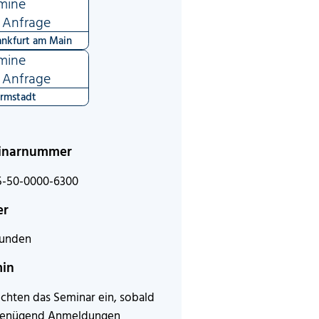
mine
 Anfrage
ankfurt am Main
mine
 Anfrage
rmstadt
inarnummer
5-50-0000-6300
er
tunden
min
ichten das Seminar ein, sobald
genügend Anmeldungen