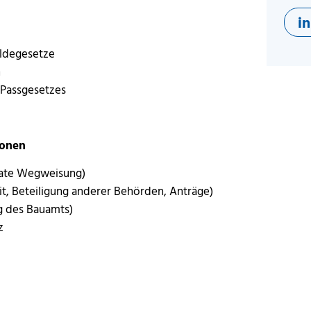
i
ldegesetze
n
Passgesetzes
ionen
ivate Wegweisung)
t, Beteiligung anderer Behörden, Anträge)
ng des Bauamts)
z