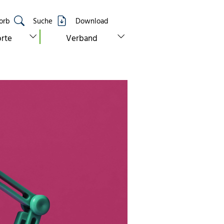
orb
Suche
Download
show submenu for “standorte”
show submenu for “verband”
rte
Verband