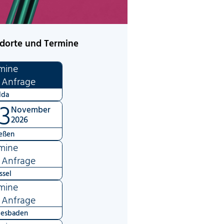
dorte und Termine
mine
 Anfrage
lda
3
November
2026
eßen
mine
 Anfrage
ssel
mine
 Anfrage
esbaden