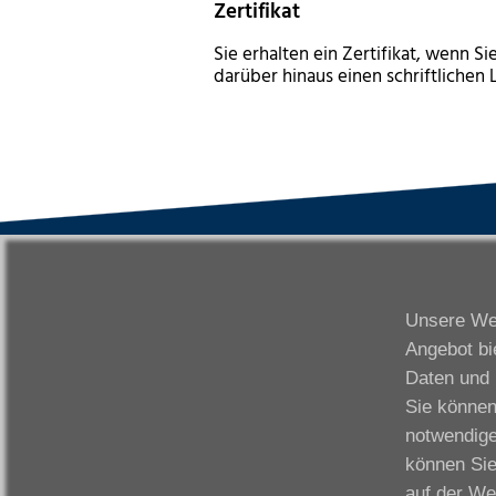
Zertifikat
Sie erhalten ein Zertifikat, wenn 
darüber hinaus einen schriftlichen
VWAK
S
Karriere
Da
Unsere Web
Links
Fr
Angebot bi
Kontakt
Fu
Daten und 
Download
Gi
Sie können
Impressum
Ka
notwendige
Datenschutzerklärung
W
können Sie
Fo
auf der We