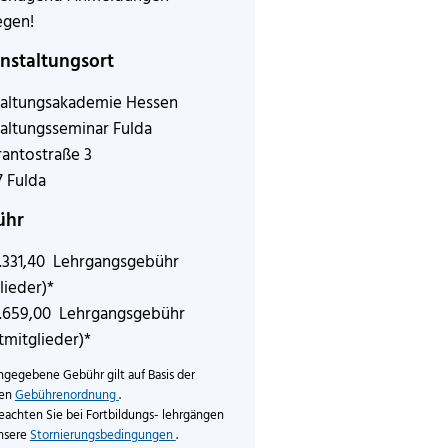
egen!
nstaltungsort
altungsakademie Hessen
altungsseminar Fulda
antostraße 3
 Fulda
ühr
.331,40 Lehrgangsgebühr
lieder)*
1.659,00 Lehrgangsgebühr
tmitglieder)*
ngegebene Gebühr gilt auf Basis der
len
Gebührenordnung
.
eachten Sie bei Fortbildungs- lehrgängen
nsere
Stornierungsbedingungen
.