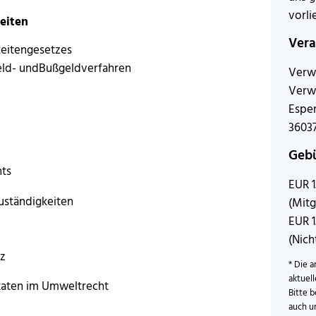
vorli
eiten
Vera
eitengesetzes
ld- undBußgeldverfahren
Verw
Verw
Esper
36037
Geb
hts
EUR 1
uständigkeiten
(Mitg
EUR 
(Nich
z
* Die a
aktuel
taten im Umweltrecht
Bitte b
auch u