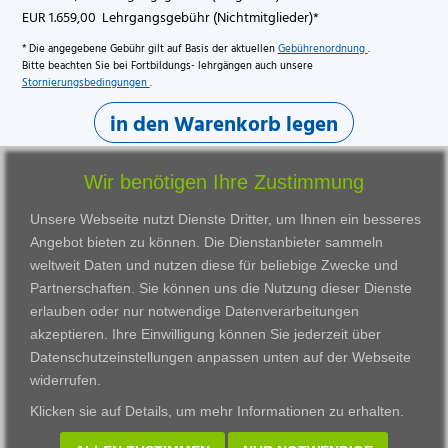
EUR 1.659,00 Lehrgangsgebühr (Nichtmitglieder)*
* Die angegebene Gebühr gilt auf Basis der aktuellen
Gebührenordnung
.
Bitte beachten Sie bei Fortbildungs- lehrgängen auch unsere
Stornierungsbedingungen
.
in den Warenkorb legen
Wir benötigen Ihre Zustimmung
Unsere Webseite nutzt Dienste Dritter, um Ihnen ein besseres
Angebot bieten zu können. Die Dienstanbieter sammeln
weltweit Daten und nutzen diese für beliebige Zwecke und
Partnerschaften. Sie können uns die Nutzung dieser Dienste
erlauben oder nur notwendige Datenverarbeitungen
VWAK
Standorte
Bildungsangebot
akzeptieren. Ihre Einwilligung können Sie jederzeit über
Karriere
Darmstadt
Ausbildung
Datenschutzeinstellungen anpassen
unten auf der Webseite
Links
Frankfurt am Main
Zertifikatslehrgänge
widerrufen.
Kontakt
Fulda
Fortbildung
Klicken sie auf
Details
, um mehr Informationen zu erhalten.
Download
Gießen
Impressum
Kassel