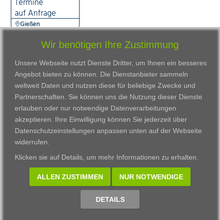
Termine
auf Anfrage
Gießen
Wir benötigen Ihre Zustimmung
Unsere Webseite nutzt Dienste Dritter, um Ihnen ein besseres
Angebot bieten zu können. Die Dienstanbieter sammeln
weltweit Daten und nutzen diese für beliebige Zwecke und
Partnerschaften. Sie können uns die Nutzung dieser Dienste
erlauben oder nur notwendige Datenverarbeitungen
VWAK
Standorte
Bildungsangebot
akzeptieren. Ihre Einwilligung können Sie jederzeit über
Karriere
Darmstadt
Ausbildung
Datenschutzeinstellungen anpassen
unten auf der Webseite
Links
Frankfurt am Main
Zertifikatslehrgänge
widerrufen.
Kontakt
Fulda
Fortbildung
Klicken sie auf
Details
, um mehr Informationen zu erhalten.
Download
Gießen
Impressum
Kassel
ALLEN ZUSTIMMEN
NUR NOTWENDIGE
Datenschutzerklärung
Wiesbaden
Fortbildungszentrum
DETAILS