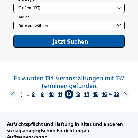
Beginn
jetzt Suchen
Es wurden 134 Veranstaltungen mit 137
Terminen gefunden.
…
1
8
9
10
11
12
13
14
15
16
23
…
Aufsichtspflicht und Haftung in Kitas und anderen
sozialpädagogischen Einrichtungen -
Aufbauworkshop