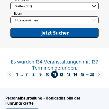
Beginn
jetzt Suchen
Es wurden 134 Veranstaltungen mit 137
Terminen gefunden.
…
1
7
8
9
10
11
12
13
14
15
23
…
Personalbeurteilung - Königsdisziplin der
Führungskräfte