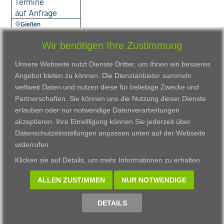
Termine
auf Anfrage
Gießen
Wir benötigen Ihre Zustimmung
Unsere Webseite nutzt Dienste Dritter, um Ihnen ein besseres
Angebot bieten zu können. Die Dienstanbieter sammeln
weltweit Daten und nutzen diese für beliebige Zwecke und
Partnerschaften. Sie können uns die Nutzung dieser Dienste
erlauben oder nur notwendige Datenverarbeitungen
VWAK
Standorte
Bildungsangebot
akzeptieren. Ihre Einwilligung können Sie jederzeit über
Karriere
Darmstadt
Ausbildung
Datenschutzeinstellungen anpassen
unten auf der Webseite
Links
Frankfurt am Main
Zertifikatslehrgänge
widerrufen.
Kontakt
Fulda
Fortbildung
Klicken sie auf
Details
, um mehr Informationen zu erhalten.
Download
Gießen
Impressum
Kassel
ALLEN ZUSTIMMEN
NUR NOTWENDIGE
Datenschutzerklärung
Wiesbaden
Fortbildungszentrum
DETAILS