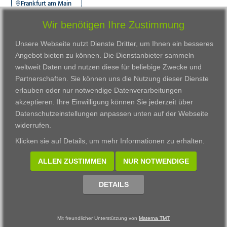
Frankfurt am Main
Wir benötigen Ihre Zustimmung
Unsere Webseite nutzt Dienste Dritter, um Ihnen ein besseres
Angebot bieten zu können. Die Dienstanbieter sammeln
weltweit Daten und nutzen diese für beliebige Zwecke und
Partnerschaften. Sie können uns die Nutzung dieser Dienste
erlauben oder nur notwendige Datenverarbeitungen
VWAK
Standorte
Bildungsangebot
akzeptieren. Ihre Einwilligung können Sie jederzeit über
Karriere
Darmstadt
Ausbildung
Datenschutzeinstellungen anpassen
unten auf der Webseite
Links
Frankfurt am Main
Zertifikatslehrgänge
widerrufen.
Kontakt
Fulda
Fortbildung
Klicken sie auf
Details
, um mehr Informationen zu erhalten.
Download
Gießen
Impressum
Kassel
ALLEN ZUSTIMMEN
NUR NOTWENDIGE
Datenschutzerklärung
Wiesbaden
Fortbildungszentrum
DETAILS
Datenschutzeinstellungen anpassen
Mit freundlicher Unterstützung von
Materna TMT
© 2002 - 2026 Materna TMT GmbH, powered by CARUSO