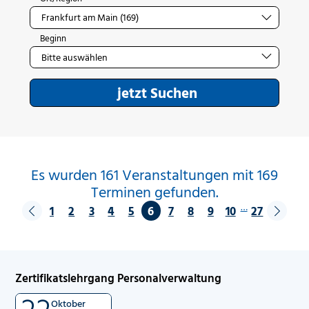
Beginn
jetzt Suchen
Es wurden 161 Veranstaltungen mit 169
Terminen gefunden.
…
1
2
3
4
5
6
7
8
9
10
27
Zertifikatslehrgang Personalverwaltung
22
Oktober