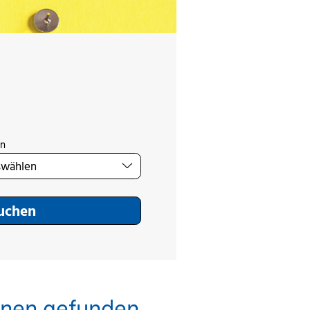
on
Suchen
inen gefunden.