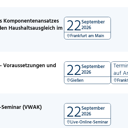
22
des Komponentenansatzes
September
den Haushaltsausgleich im
2026
Frankfurt am Main
22
– Voraussetzungen und
Termi
September
2026
auf A
Gießen
Frank
22
ne-Seminar (VWAK)
September
2026
Live-Online-Seminar