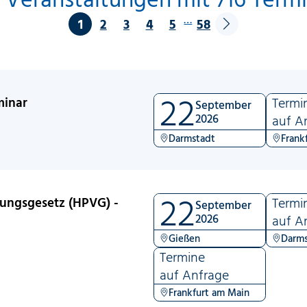
…
1
2
3
4
5
58
22
minar
Termi
September
2026
auf A
Darmstadt
Frank
22
tungsgesetz (HPVG) -
Termi
September
2026
auf A
Gießen
Darms
Termine
auf Anfrage
Frankfurt am Main