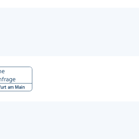
ne
nfrage
furt am Main