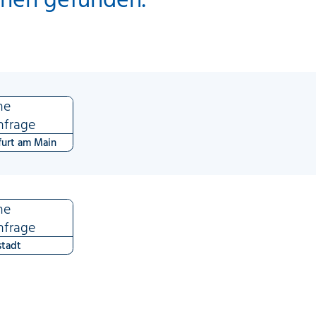
ne
nfrage
furt am Main
ne
nfrage
tadt