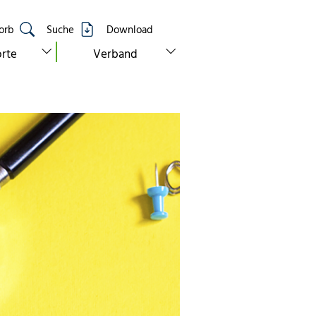
orb
Suche
Download
show submenu for “standorte”
show submenu for “verband”
rte
Verband