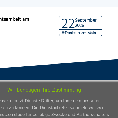
22
chtsamkeit am
September
2026
Frankfurt am Main
tandorte
Bildungsangebot
Wir benötigen Ihre Zustimmung
rmstadt
Ausbildung
seite nutzt Dienste Dritter, um Ihnen ein besseres
ankfurt am Main
Zertifikatslehrgänge
eten zu können. Die Dienstanbieter sammeln weltweit
lda
Fortbildung
nutzen diese für beliebige Zwecke und Partnerschaften.