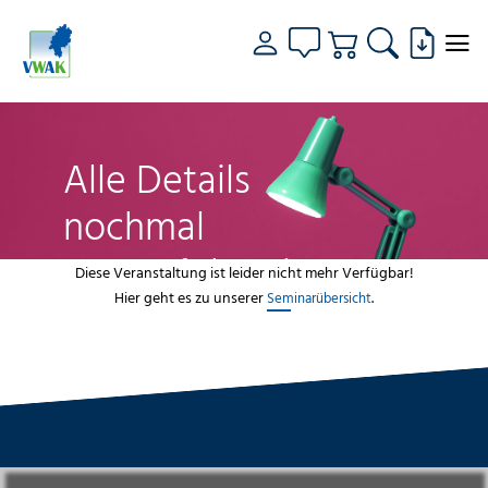
Alle Details
nochmal
genau fokussiert
Diese Veranstaltung ist leider nicht mehr Verfügbar!
Hier geht es zu unserer
.
Seminarübersicht
VWAK
Standorte
Bildungsangebot