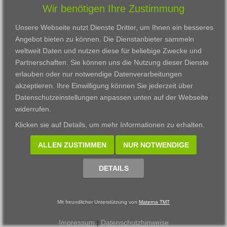
Wir benötigen Ihre Zustimmung
Karriere
Darmstadt
Ausbildung
Links
Frankfurt am Main
Zertifikatslehrgänge
Unsere Webseite nutzt Dienste Dritter, um Ihnen ein besseres
Kontakt
Fulda
Fortbildung
Angebot bieten zu können. Die Dienstanbieter sammeln
Download
Gießen
weltweit Daten und nutzen diese für beliebige Zwecke und
Impressum
Kassel
Partnerschaften. Sie können uns die Nutzung dieser Dienste
Datenschutzerklärung
Wiesbaden
erlauben oder nur notwendige Datenverarbeitungen
Fortbildungszentrum
akzeptieren. Ihre Einwilligung können Sie jederzeit über
Datenschutzeinstellungen anpassen
unten auf der Webseite
Datenschutzeinstellungen anpassen
widerrufen.
© 2002 - 2026 Materna TMT GmbH, powered by CARUSO
Klicken sie auf
Details
, um mehr Informationen zu erhalten.
ALLEN ZUSTIMMEN
NUR NOTWENDIGE
DETAILS
Mit freundlicher Unterstützung von
Materna TMT
Impressum
|
Datenschutzhinweise