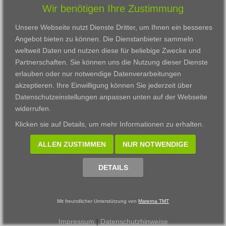
Wir benötigen Ihre Zustimmung
Karriere
Darmstadt
Ausbildung
Links
Frankfurt am Main
Zertifikatslehrgänge
Unsere Webseite nutzt Dienste Dritter, um Ihnen ein besseres
Kontakt
Fulda
Fortbildung
Angebot bieten zu können. Die Dienstanbieter sammeln
Download
Gießen
weltweit Daten und nutzen diese für beliebige Zwecke und
Impressum
Kassel
Partnerschaften. Sie können uns die Nutzung dieser Dienste
Datenschutzerklärung
Wiesbaden
erlauben oder nur notwendige Datenverarbeitungen
Fortbildungszentrum
akzeptieren. Ihre Einwilligung können Sie jederzeit über
Datenschutzeinstellungen anpassen
unten auf der Webseite
Datenschutzeinstellungen anpassen
widerrufen.
© 2002 - 2026 Materna TMT GmbH, powered by CARUSO
Klicken sie auf
Details
, um mehr Informationen zu erhalten.
ALLEN ZUSTIMMEN
NUR NOTWENDIGE
DETAILS
Mit freundlicher Unterstützung von
Materna TMT
Impressum
|
Datenschutzhinweise