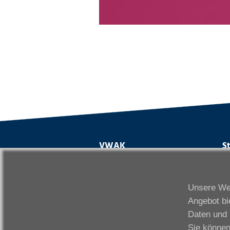
VWAK
S
Karriere
Da
Links
Fr
Unsere Web
Kontakt
Fu
Angebot bi
Download
Gi
Daten und 
Impressum
Ka
Sie können
Datenschutzerklärung
W