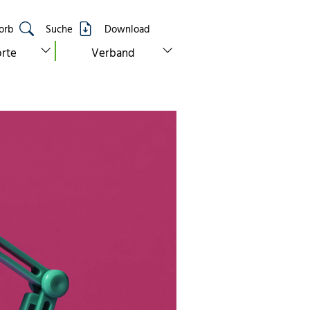
orb
Suche
Download
show submenu for “standorte”
show submenu for “verband”
rte
Verband