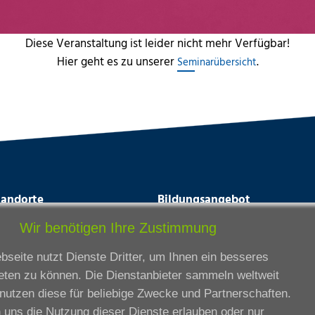
Diese Veranstaltung ist leider nicht mehr Verfügbar!
Hier geht es zu unserer
.
Seminarübersicht
tandorte
Bildungsangebot
rmstadt
Ausbildung
Wir benötigen Ihre Zustimmung
ankfurt am Main
Zertifikatslehrgänge
seite nutzt Dienste Dritter, um Ihnen ein besseres
lda
Fortbildung
eten zu können. Die Dienstanbieter sammeln weltweit
eßen
nutzen diese für beliebige Zwecke und Partnerschaften.
ssel
 uns die Nutzung dieser Dienste erlauben oder nur
iesbaden