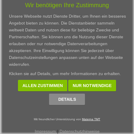
Wir benötigen Ihre Zustimmung
Karriere
Darmstadt
Ausbildung
Links
Frankfurt am Main
Zertifikatslehrgänge
Unsere Webseite nutzt Dienste Dritter, um Ihnen ein besseres
Kontakt
Fulda
Fortbildung
Angebot bieten zu können. Die Dienstanbieter sammeln
Download
Gießen
weltweit Daten und nutzen diese für beliebige Zwecke und
Impressum
Kassel
Partnerschaften. Sie können uns die Nutzung dieser Dienste
Datenschutzerklärung
Wiesbaden
erlauben oder nur notwendige Datenverarbeitungen
Fortbildungszentrum
akzeptieren. Ihre Einwilligung können Sie jederzeit über
Datenschutzeinstellungen anpassen
unten auf der Webseite
Datenschutzeinstellungen anpassen
widerrufen.
© 2002 - 2026 Materna TMT GmbH, powered by CARUSO
Klicken sie auf
Details
, um mehr Informationen zu erhalten.
ALLEN ZUSTIMMEN
NUR NOTWENDIGE
DETAILS
Mit freundlicher Unterstützung von
Materna TMT
Impressum
|
Datenschutzhinweise