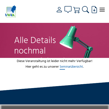
Alle Details
nochmal
genau fokussiert
Diese Veranstaltung ist leider nicht mehr Verfügbar!
Hier geht es zu unserer
.
Seminarübersicht
VWAK
Standorte
Bildungsangebot