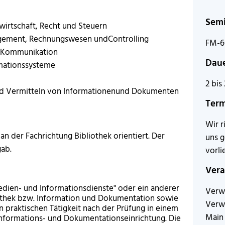
Sem
wirtschaft, Recht und Steuern
agement, Rechnungswesen undControlling
FM-6
d Kommunikation
Dau
mationssysteme
2 bis
 und Vermitteln von Informationenund Dokumenten
Ter
Wir r
 an der Fachrichtung Bibliothek orientiert. Der
uns 
gab.
vorli
Vera
edien- und Informationsdienste" oder ein anderer
Verw
iothek bzw. Information und Dokumentation sowie
Verw
 praktischen Tätigkeit nach der Prüfung in einem
Main
 Informations- und Dokumentationseinrichtung. Die