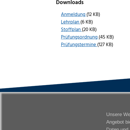
Downloads
Anmeldung
(12 KB)
Lehrplan
(6 KB)
Stoffplan
(20 KB)
Prüfungsordnung
(45 KB)
Prüfungstermine
(127 KB)
VWAK
S
Karriere
Da
Unsere Web
Links
Fr
Angebot bi
Kontakt
Fu
Daten und 