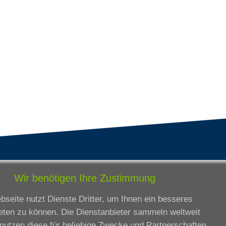
tandorte
Bildungsangebot
Wir benötigen Ihre Zustimmung
rmstadt
Ausbildung
seite nutzt Dienste Dritter, um Ihnen ein besseres
ankfurt am Main
Zertifikatslehrgänge
eten zu können. Die Dienstanbieter sammeln weltweit
lda
Fortbildung
nutzen diese für beliebige Zwecke und Partnerschaften.