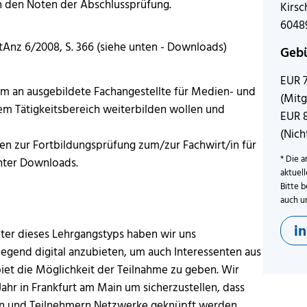
n den Noten der Abschlussprüfung.
Kirs
6048
Anz 6/2008, S. 366 (siehe unten -
Downloads
)
Geb
EUR 
llem an ausgebildete Fachangestellte für Medien- und
(Mitg
hrem Tätigkeitsbereich weiterbilden wollen und
EUR 
(Nich
n zur Fortbildungsprüfung zum/zur Fachwirt/in für
* Die a
nter
Downloads
.
aktuel
Bitte b
auch u
i
eter dieses Lehrgangstyps haben wir uns
egend digital
anzubieten, um auch Interessenten aus
iet die Möglichkeit der Teilnahme zu geben. Wir
Jahr in Frankfurt am Main um sicherzustellen, dass
en und Teilnehmern Netzwerke geknüpft werden