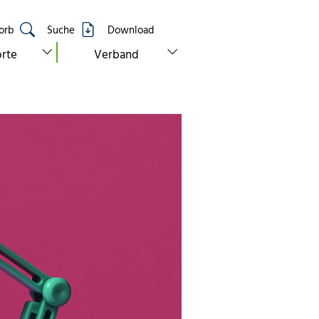
orb
Suche
Download
show submenu for “standorte”
show submenu for “verband”
rte
Verband