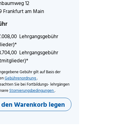
chbaumweg 12
9 Frankfurt am Main
ühr
7.008,00 Lehrgangsgebühr
lieder)*
8.704,00 Lehrgangsgebühr
tmitglieder)*
ngegebene Gebühr gilt auf Basis der
len
Gebührenordnung
.
eachten Sie bei Fortbildungs- lehrgängen
nsere
Stornierungsbedingungen
.
n den Warenkorb legen