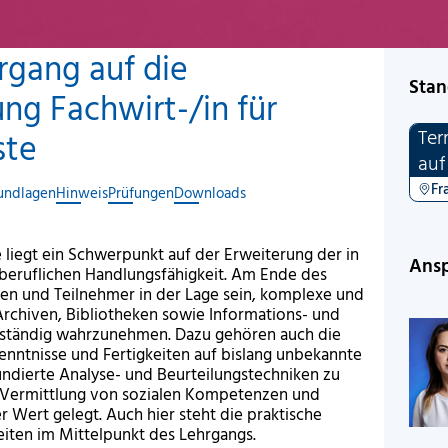
rgang auf die
Stan
ng Fachwirt-/in für
Ter
ste
auf
Fr
undlagen
Hinweis
Prüfungen
Downloads
e liegt ein Schwerpunkt auf der Erweiterung der in
Ansp
beruflichen Handlungsfähigkeit. Am Ende des
nen und Teilnehmer in der Lage sein, komplexe und
rchiven, Bibliotheken sowie Informations- und
ständig wahrzunehmen. Dazu gehören auch die
enntnisse und Fertigkeiten auf bislang unbekannte
ndierte Analyse- und Beurteilungstechniken zu
 Vermittlung von sozialen Kompetenzen und
r Wert gelegt. Auch hier steht die praktische
iten im Mittelpunkt des Lehrgangs.