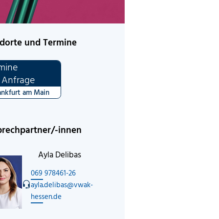
dorte und Termine
mine
 Anfrage
ankfurt am Main
rechpartner/-innen
Ayla Delibas
069 978461-26
ayla.delibas@vwak-
hessen.de