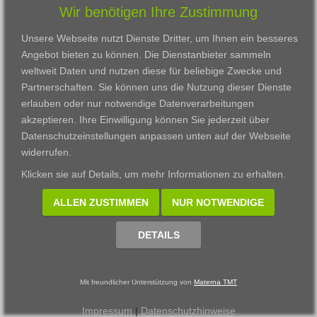
Wir benötigen Ihre Zustimmung
Karriere
Darmstadt
Ausbildung
Links
Frankfurt am Main
Zertifikatslehrgänge
Unsere Webseite nutzt Dienste Dritter, um Ihnen ein besseres
Kontakt
Fulda
Fortbildung
Angebot bieten zu können. Die Dienstanbieter sammeln
Download
Gießen
weltweit Daten und nutzen diese für beliebige Zwecke und
Impressum
Kassel
Partnerschaften. Sie können uns die Nutzung dieser Dienste
Datenschutzerklärung
Wiesbaden
erlauben oder nur notwendige Datenverarbeitungen
Fortbildungszentrum
akzeptieren. Ihre Einwilligung können Sie jederzeit über
Datenschutzeinstellungen anpassen
unten auf der Webseite
Datenschutzeinstellungen anpassen
widerrufen.
© 2002 - 2026 Materna TMT GmbH, powered by CARUSO
Klicken sie auf
Details
, um mehr Informationen zu erhalten.
ALLEN ZUSTIMMEN
NUR NOTWENDIGE
DETAILS
Mit freundlicher Unterstützung von
Materna TMT
Impressum
|
Datenschutzhinweise