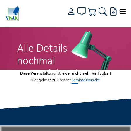
Alle Details
nochmal
genau fokussiert
Diese Veranstaltung ist leider nicht mehr Verfügbar!
Hier geht es zu unserer
.
Seminarübersicht
VWAK
Standorte
Bildungsangebot