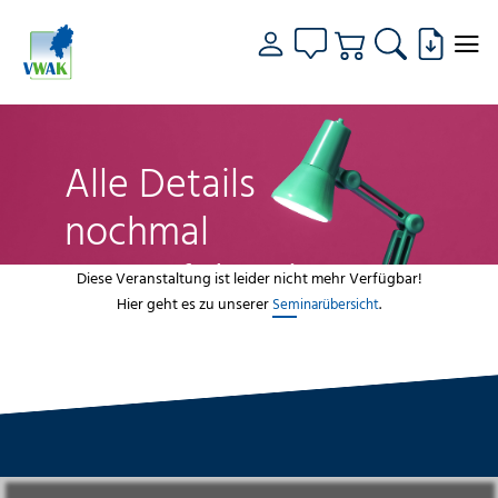
Alle Details
nochmal
genau fokussiert
Diese Veranstaltung ist leider nicht mehr Verfügbar!
Hier geht es zu unserer
.
Seminarübersicht
VWAK
Standorte
Bildungsangebot