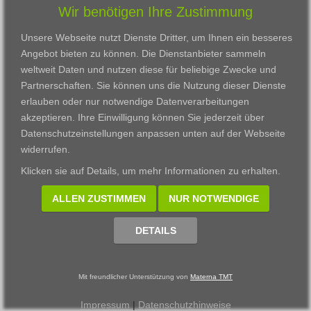
Wir benötigen Ihre Zustimmung
Karriere
Darmstadt
Ausbildung
Links
Frankfurt am Main
Zertifikatslehrgänge
Unsere Webseite nutzt Dienste Dritter, um Ihnen ein besseres
Kontakt
Fulda
Fortbildung
Angebot bieten zu können. Die Dienstanbieter sammeln
Download
Gießen
weltweit Daten und nutzen diese für beliebige Zwecke und
Impressum
Kassel
Partnerschaften. Sie können uns die Nutzung dieser Dienste
Datenschutzerklärung
Wiesbaden
erlauben oder nur notwendige Datenverarbeitungen
Fortbildungszentrum
akzeptieren. Ihre Einwilligung können Sie jederzeit über
Datenschutzeinstellungen anpassen
unten auf der Webseite
Datenschutzeinstellungen anpassen
widerrufen.
© 2002 - 2026 Materna TMT GmbH, powered by CARUSO
Klicken sie auf
Details
, um mehr Informationen zu erhalten.
ALLEN ZUSTIMMEN
NUR NOTWENDIGE
DETAILS
Mit freundlicher Unterstützung von
Materna TMT
Impressum
|
Datenschutzhinweise