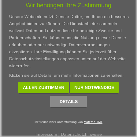
Wir benötigen Ihre Zustimmung
Karriere
Darmstadt
Ausbildung
Links
Frankfurt am Main
Zertifikatslehrgänge
Unsere Webseite nutzt Dienste Dritter, um Ihnen ein besseres
Kontakt
Fulda
Fortbildung
Angebot bieten zu können. Die Dienstanbieter sammeln
Download
Gießen
weltweit Daten und nutzen diese für beliebige Zwecke und
Impressum
Kassel
Partnerschaften. Sie können uns die Nutzung dieser Dienste
Datenschutzerklärung
Wiesbaden
erlauben oder nur notwendige Datenverarbeitungen
Fortbildungszentrum
akzeptieren. Ihre Einwilligung können Sie jederzeit über
Datenschutzeinstellungen anpassen
unten auf der Webseite
Datenschutzeinstellungen anpassen
widerrufen.
© 2002 - 2026 Materna TMT GmbH, powered by CARUSO
Klicken sie auf
Details
, um mehr Informationen zu erhalten.
ALLEN ZUSTIMMEN
NUR NOTWENDIGE
DETAILS
Mit freundlicher Unterstützung von
Materna TMT
Impressum
|
Datenschutzhinweise