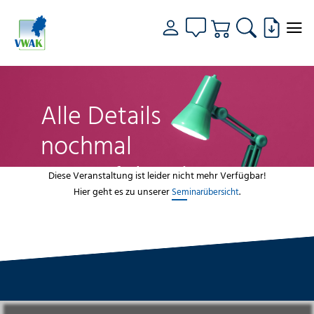
Alle Details
nochmal
genau fokussiert
Diese Veranstaltung ist leider nicht mehr Verfügbar!
Hier geht es zu unserer
.
Seminarübersicht
VWAK
Standorte
Bildungsangebot