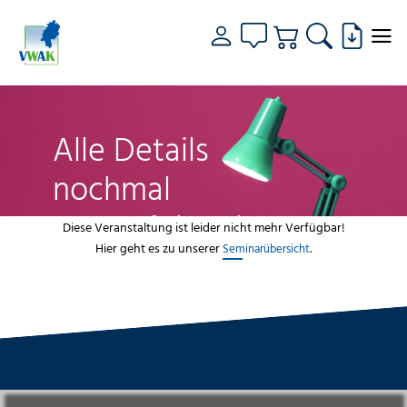
Alle Details
nochmal
genau fokussiert
Diese Veranstaltung ist leider nicht mehr Verfügbar!
Hier geht es zu unserer
.
Seminarübersicht
VWAK
Standorte
Bildungsangebot