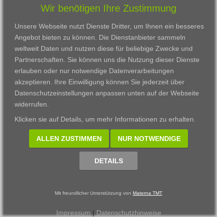
Wir benötigen Ihre Zustimmung
Karriere
Darmstadt
Ausbildung
Links
Frankfurt am Main
Zertifikatslehrgänge
Unsere Webseite nutzt Dienste Dritter, um Ihnen ein besseres
Kontakt
Fulda
Fortbildung
Angebot bieten zu können. Die Dienstanbieter sammeln
Download
Gießen
weltweit Daten und nutzen diese für beliebige Zwecke und
Impressum
Kassel
Partnerschaften. Sie können uns die Nutzung dieser Dienste
Datenschutzerklärung
Wiesbaden
erlauben oder nur notwendige Datenverarbeitungen
Fortbildungszentrum
akzeptieren. Ihre Einwilligung können Sie jederzeit über
Datenschutzeinstellungen anpassen
unten auf der Webseite
Datenschutzeinstellungen anpassen
widerrufen.
© 2002 - 2026 Materna TMT GmbH, powered by CARUSO
Klicken sie auf
Details
, um mehr Informationen zu erhalten.
ALLEN ZUSTIMMEN
NUR NOTWENDIGE
DETAILS
Mit freundlicher Unterstützung von
Materna TMT
Impressum
|
Datenschutzhinweise