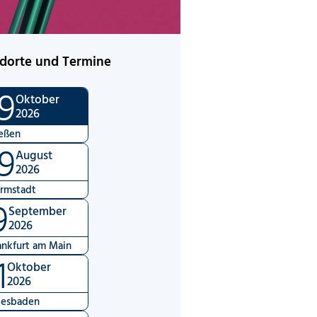
dorte und Termine
9
Oktober
2026
eßen
9
August
2026
rmstadt
9
September
2026
ankfurt am Main
1
Oktober
2026
esbaden