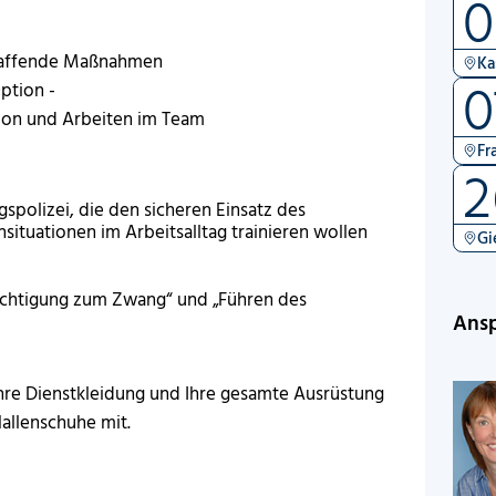
0
chaffende Maßnahmen
Ka
0
ption -
ion und Arbeiten im Team
Fr
2
spolizei, die den sicheren Einsatz des
situationen im Arbeitsalltag trainieren wollen
Gi
chtigung zum Zwang“ und „Führen des
Ansp
Ihre Dienstkleidung und Ihre gesamte Ausrüstung
Hallenschuhe mit.