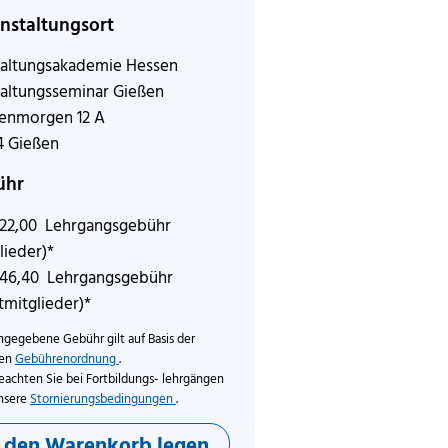
nstaltungsort
altungsakademie Hessen
altungsseminar Gießen
zenmorgen 12 A
4 Gießen
ühr
122,00 Lehrgangsgebühr
lieder)*
146,40 Lehrgangsgebühr
tmitglieder)*
ngegebene Gebühr gilt auf Basis der
len
Gebührenordnung
.
eachten Sie bei Fortbildungs- lehrgängen
nsere
Stornierungsbedingungen
.
n den Warenkorb legen