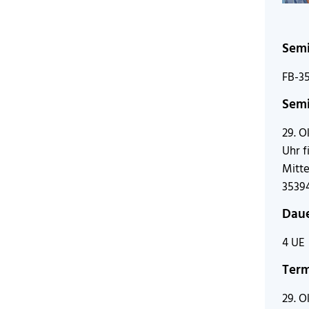
Sem
FB-3
Semi
29. O
Uhr f
Mitte
35394
Dau
4 UE
Ter
29. O