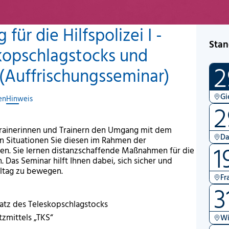
für die Hilfspolizei I -
Stan
skopschlagstocks und
2
 (Auffrischungsseminar)
Gi
en
Hinweis
2
 Trainerinnen und Trainern den Umgang mit dem
Da
n Situationen Sie diesen im Rahmen der
1
en. Sie lernen distanzschaffende Maßnahmen für die
Das Seminar hilft Ihnen dabei, sich sicher und
ltag zu bewegen.
Fr
3
atz des Teleskopschlagstocks
zmittels „TKS“
Wi