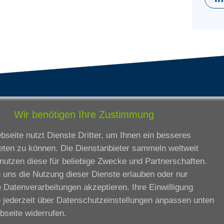
tandorte
Bildungsangebot
Wir benötigen Ihre Zustimmung
rmstadt
Ausbildung
seite nutzt Dienste Dritter, um Ihnen ein besseres
ankfurt am Main
Zertifikatslehrgänge
eten zu können. Die Dienstanbieter sammeln weltweit
lda
Fortbildung
nutzen diese für beliebige Zwecke und Partnerschaften.
eßen
 uns die Nutzung dieser Dienste erlauben oder nur
ssel
 Datenverarbeitungen akzeptieren. Ihre Einwilligung
iesbaden
 jederzeit über
Datenschutzeinstellungen anpassen
unten
rtbildungszentrum
bseite widerrufen.