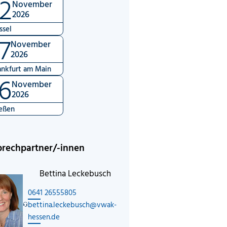
2
November
2026
ssel
7
November
2026
ankfurt am Main
6
November
2026
eßen
rechpartner/-innen
Bettina Leckebusch
0641 26555805
bettina.leckebusch@vwak-
hessen.de