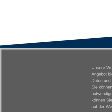
VWAK
S
Karriere
Da
Unsere Web
Links
Fr
Angebot bi
Kontakt
Fu
Daten und 
Download
Gi
Sie können
Impressum
Ka
notwendige
Datenschutzerklärung
W
können Sie
Fo
auf der We