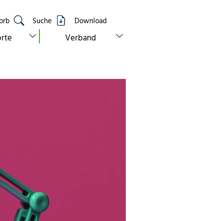
orb
Suche
Download
show submenu for “standorte”
show submenu for “verband”
rte
Verband