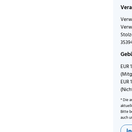
Vera
Verw
Verw
Stol
3539
Geb
EUR 
(Mitg
EUR 
(Nich
* Die a
aktuel
Bitte b
auch u
i