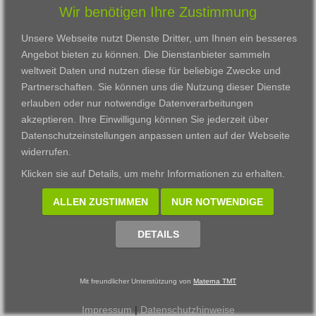
Wir benötigen Ihre Zustimmung
Karriere
Darmstadt
Ausbildung
Links
Frankfurt am Main
Zertifikatslehrgänge
Unsere Webseite nutzt Dienste Dritter, um Ihnen ein besseres
Kontakt
Fulda
Fortbildung
Angebot bieten zu können. Die Dienstanbieter sammeln
Download
Gießen
weltweit Daten und nutzen diese für beliebige Zwecke und
Impressum
Kassel
Partnerschaften. Sie können uns die Nutzung dieser Dienste
Datenschutzerklärung
Wiesbaden
erlauben oder nur notwendige Datenverarbeitungen
Fortbildungszentrum
akzeptieren. Ihre Einwilligung können Sie jederzeit über
Datenschutzeinstellungen anpassen
unten auf der Webseite
Datenschutzeinstellungen anpassen
widerrufen.
© 2002 - 2026 Materna TMT GmbH, powered by CARUSO
Klicken sie auf
Details
, um mehr Informationen zu erhalten.
ALLEN ZUSTIMMEN
NUR NOTWENDIGE
DETAILS
Mit freundlicher Unterstützung von
Materna TMT
Impressum
|
Datenschutzhinweise