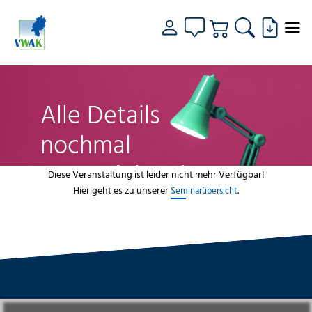
Alle Details
nochmal
genau fokussiert
Diese Veranstaltung ist leider nicht mehr Verfügbar!
Hier geht es zu unserer
.
Seminarübersicht
VWAK
Standorte
Bildungsangebot