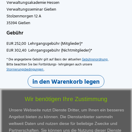
Verwaltungsakademie Hessen
Verwaltungsseminar Gießen
Stolzenmorgen 12 A
35394 Gießen
Gebühr
EUR 252,00 Lehrgangsgebühr (Mitglieder)*
EUR 302,40 Lehrgangsgebühr (Nichtmitglieder)*
* Die angegebene Gebühr gilt auf Basis der aktuellen
Gebührenordnung
.
Bitte beachten Sie bei Fortbildungs- lehrgängen auch unsere
Stornierungsbedingungen
.
in den Warenkorb legen
Wir benötigen Ihre Zustimmung
Unsere Webseite nutzt Dienste Dritter, um Ihnen ein besseres
Angebot bieten zu können. Die Dienstanbieter sammeln
weltweit Daten und nutzen diese für beliebige Zwecke und
Partnerschaften. Sie können uns die Nutzung dieser Dienste