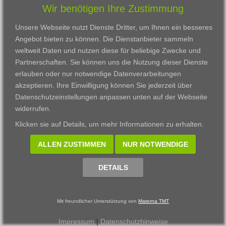
Wir benötigen Ihre Zustimmung
Karriere
Darmstadt
Ausbildung
Links
Frankfurt am Main
Zertifikatslehrgänge
Unsere Webseite nutzt Dienste Dritter, um Ihnen ein besseres
Kontakt
Fulda
Fortbildung
Angebot bieten zu können. Die Dienstanbieter sammeln
Download
Gießen
weltweit Daten und nutzen diese für beliebige Zwecke und
Impressum
Kassel
Partnerschaften. Sie können uns die Nutzung dieser Dienste
Datenschutzerklärung
Wiesbaden
erlauben oder nur notwendige Datenverarbeitungen
Fortbildungszentrum
akzeptieren. Ihre Einwilligung können Sie jederzeit über
Datenschutzeinstellungen anpassen
unten auf der Webseite
Datenschutzeinstellungen anpassen
widerrufen.
© 2002 - 2026 Materna TMT GmbH, powered by CARUSO
Klicken sie auf
Details
, um mehr Informationen zu erhalten.
ALLEN ZUSTIMMEN
NUR NOTWENDIGE
DETAILS
Mit freundlicher Unterstützung von
Materna TMT
Impressum
|
Datenschutzhinweise