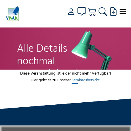
Alle Details
nochmal
genau fokussiert
Diese Veranstaltung ist leider nicht mehr Verfügbar!
Hier geht es zu unserer
.
Seminarübersicht
VWAK
Standorte
Bildungsangebot