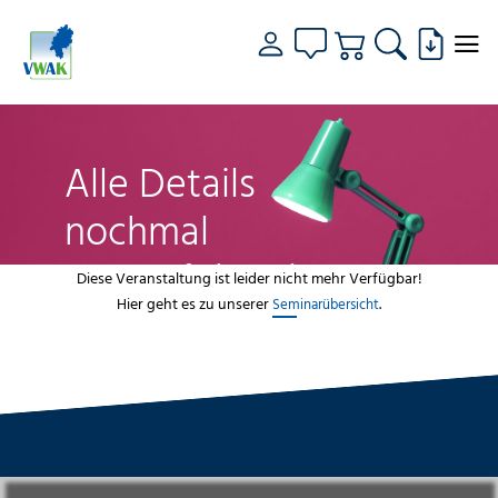
Alle Details
nochmal
genau fokussiert
Diese Veranstaltung ist leider nicht mehr Verfügbar!
Hier geht es zu unserer
.
Seminarübersicht
VWAK
Standorte
Bildungsangebot