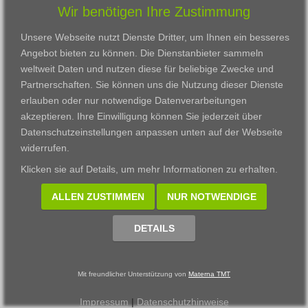
Wir benötigen Ihre Zustimmung
Karriere
Darmstadt
Ausbildung
Links
Frankfurt am Main
Zertifikatslehrgänge
Unsere Webseite nutzt Dienste Dritter, um Ihnen ein besseres
Kontakt
Fulda
Fortbildung
Angebot bieten zu können. Die Dienstanbieter sammeln
Download
Gießen
weltweit Daten und nutzen diese für beliebige Zwecke und
Impressum
Kassel
Partnerschaften. Sie können uns die Nutzung dieser Dienste
Datenschutzerklärung
Wiesbaden
erlauben oder nur notwendige Datenverarbeitungen
Fortbildungszentrum
akzeptieren. Ihre Einwilligung können Sie jederzeit über
Datenschutzeinstellungen anpassen
unten auf der Webseite
Datenschutzeinstellungen anpassen
widerrufen.
© 2002 - 2026 Materna TMT GmbH, powered by CARUSO
Klicken sie auf
Details
, um mehr Informationen zu erhalten.
ALLEN ZUSTIMMEN
NUR NOTWENDIGE
DETAILS
Mit freundlicher Unterstützung von
Materna TMT
Impressum
|
Datenschutzhinweise