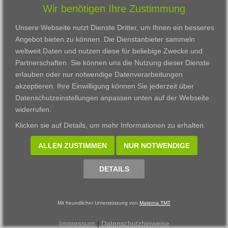
Wir benötigen Ihre Zustimmung
Karriere
Darmstadt
Ausbildung
Links
Frankfurt am Main
Zertifikatslehrgänge
Unsere Webseite nutzt Dienste Dritter, um Ihnen ein besseres
Kontakt
Fulda
Fortbildung
Angebot bieten zu können. Die Dienstanbieter sammeln
Download
Gießen
weltweit Daten und nutzen diese für beliebige Zwecke und
Impressum
Kassel
Partnerschaften. Sie können uns die Nutzung dieser Dienste
Datenschutzerklärung
Wiesbaden
erlauben oder nur notwendige Datenverarbeitungen
Fortbildungszentrum
akzeptieren. Ihre Einwilligung können Sie jederzeit über
Datenschutzeinstellungen anpassen
unten auf der Webseite
Datenschutzeinstellungen anpassen
widerrufen.
© 2002 - 2026 Materna TMT GmbH, powered by CARUSO
Klicken sie auf
Details
, um mehr Informationen zu erhalten.
ALLEN ZUSTIMMEN
NUR NOTWENDIGE
DETAILS
Mit freundlicher Unterstützung von
Materna TMT
Impressum
|
Datenschutzhinweise