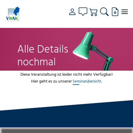
Alle Details
nochmal
genau fokussiert
Diese Veranstaltung ist leider nicht mehr Verfügbar!
Hier geht es zu unserer
.
Seminarübersicht
VWAK
Standorte
Bildungsangebot