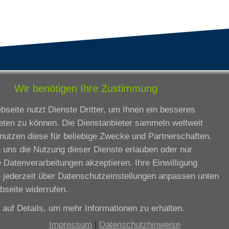
tandorte
Bildungsangebot
Wir benötigen Ihre Zustimmung
rmstadt
Ausbildung
seite nutzt Dienste Dritter, um Ihnen ein besseres
ankfurt am Main
Zertifikatslehrgänge
eten zu können. Die Dienstanbieter sammeln weltweit
lda
Fortbildung
nutzen diese für beliebige Zwecke und Partnerschaften.
eßen
 uns die Nutzung dieser Dienste erlauben oder nur
ssel
 Datenverarbeitungen akzeptieren. Ihre Einwilligung
iesbaden
 jederzeit über
Datenschutzeinstellungen anpassen
unten
rtbildungszentrum
bseite widerrufen.
e auf
Details
, um mehr Informationen zu erhalten.
Datenschutzeinstellungen anpassen
Impressum
|
Datenschutzhinweise