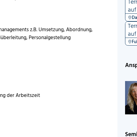
Ter
auf
Da
Ter
managements z.B. Umsetzung, Abordnung,
auf
überleitung, Personalgestellung
Fu
Ansp
rung der Arbeitszeit
Sem