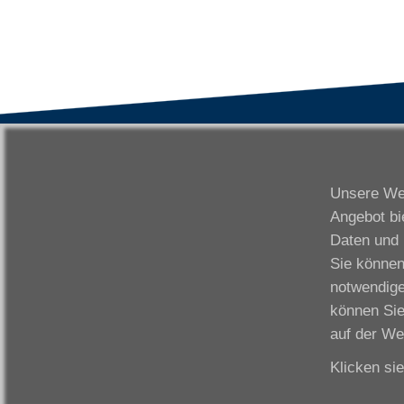
VWAK
S
Karriere
Da
Unsere Web
Links
Fr
Angebot bi
Kontakt
Fu
Daten und 
Download
Gi
Sie können
Impressum
Ka
notwendige
Datenschutzerklärung
W
können Sie
Fo
auf der We
Klicken si