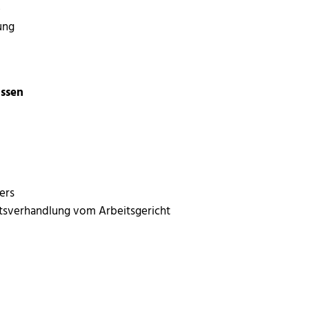
e
ung
issen
ers
htsverhandlung vom Arbeitsgericht