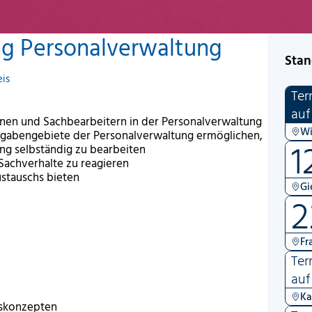
ang Personalverwaltung
Stan
is
Ter
auf
nnen und Sachbearbeitern in der Personalverwaltung
Wi
fgabengebiete der Personalverwaltung ermöglichen,
1
ng selbständig zu bearbeiten
e Sachverhalte zu reagieren
stauschs bieten
Gi
2
Fr
Ter
auf
Ka
gskonzepten