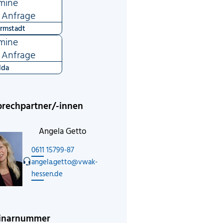
mine
 Anfrage
rmstadt
mine
 Anfrage
lda
rechpartner/-innen
Angela Getto
0611 15799-87
angela.getto@vwak-
hessen.de
inarnummer