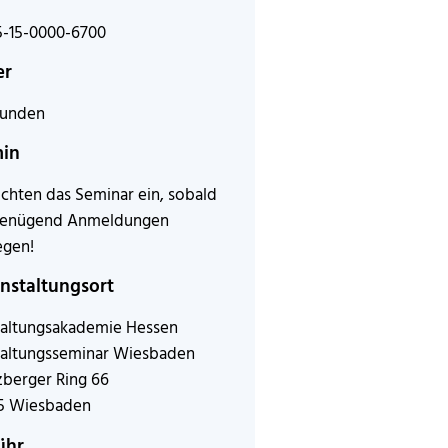
5-15-0000-6700
er
tunden
min
ichten das Seminar ein, sobald
genügend Anmeldungen
egen!
nstaltungsort
altungsakademie Hessen
altungsseminar Wiesbaden
berger Ring 66
5 Wiesbaden
ühr