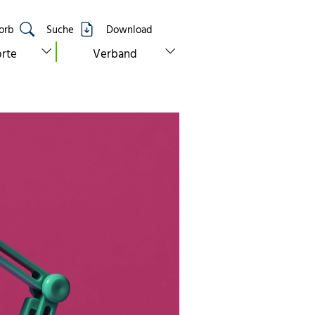
orb
Suche
Download
show submenu for “standorte”
show submenu for “verband”
rte
Verband