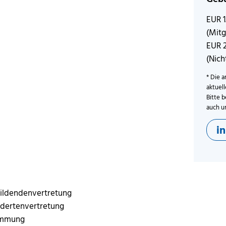
EUR 
(Mitg
EUR 
(Nich
* Die a
aktuel
Bitte b
auch u
i
bildendenvertretung
ndertenvertretung
immung