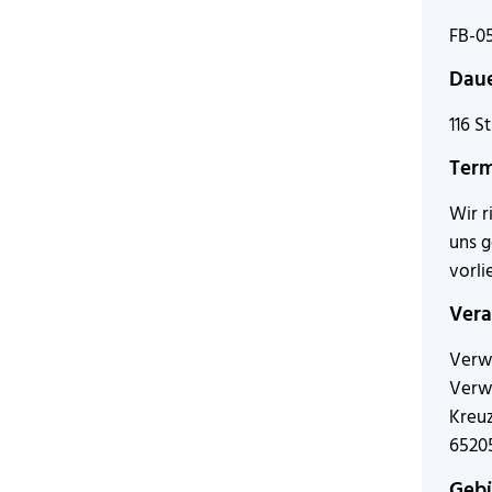
FB-0
Dau
116 S
Ter
Wir r
uns 
vorli
Vera
Verw
Verw
Kreuz
6520
Geb