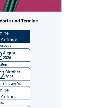
dorte und Termine
mine
 Anfrage
esbaden
2
August
2026
eßen
2
Oktober
2026
ankfurt am Main
mine
 Anfrage
ssel