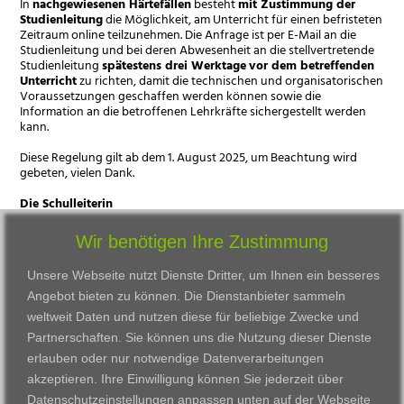
In
nachgewiesenen Härtefällen
besteht
mit Zustimmung der
Studienleitung
die Möglichkeit, am Unterricht für einen befristeten
Zeitraum online teilzunehmen. Die Anfrage ist per E-Mail an die
Studienleitung und bei deren Abwesenheit an die stellvertretende
Studienleitung
spätestens drei Werktage
vor dem betreffenden
Unterricht
zu richten, damit die technischen und organisatorischen
Voraussetzungen geschaffen werden können sowie die
Information an die betroffenen Lehrkräfte sichergestellt werden
kann.
Diese Regelung gilt ab dem 1. August 2025, um Beachtung wird
gebeten, vielen Dank.
Die Schulleiterin
Wir benötigen Ihre Zustimmung
Unsere Webseite nutzt Dienste Dritter, um Ihnen ein besseres
Angebot bieten zu können. Die Dienstanbieter sammeln
weltweit Daten und nutzen diese für beliebige Zwecke und
Partnerschaften. Sie können uns die Nutzung dieser Dienste
erlauben oder nur notwendige Datenverarbeitungen
VWAK
Standorte
Bildungsangebot
akzeptieren. Ihre Einwilligung können Sie jederzeit über
Karriere
Darmstadt
Ausbildung
Datenschutzeinstellungen anpassen
unten auf der Webseite