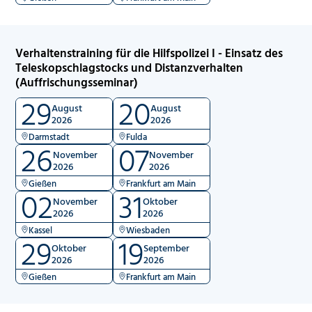
Verhaltenstraining für die Hilfspolizei I - Einsatz des
Teleskopschlagstocks und Distanzverhalten
(Auffrischungsseminar)
29
20
August
August
2026
2026
Darmstadt
Fulda
26
07
November
November
2026
2026
Gießen
Frankfurt am Main
02
31
November
Oktober
2026
2026
Kassel
Wiesbaden
29
19
Oktober
September
2026
2026
Gießen
Frankfurt am Main