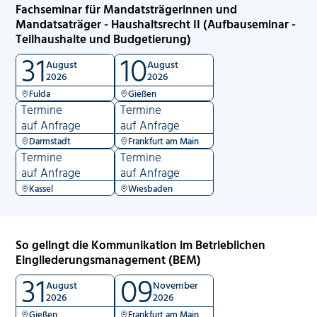
Fachseminar für Mandatsträgerinnen und
Mandatsaträger - Haushaltsrecht II (Aufbauseminar -
Teilhaushalte und Budgetierung)
31
10
August
August
2026
2026
Fulda
Gießen
Termine
Termine
auf Anfrage
auf Anfrage
Darmstadt
Frankfurt am Main
Termine
Termine
auf Anfrage
auf Anfrage
Kassel
Wiesbaden
So gelingt die Kommunikation im Betrieblichen
Eingliederungsmanagement (BEM)
31
09
August
November
2026
2026
Gießen
Frankfurt am Main