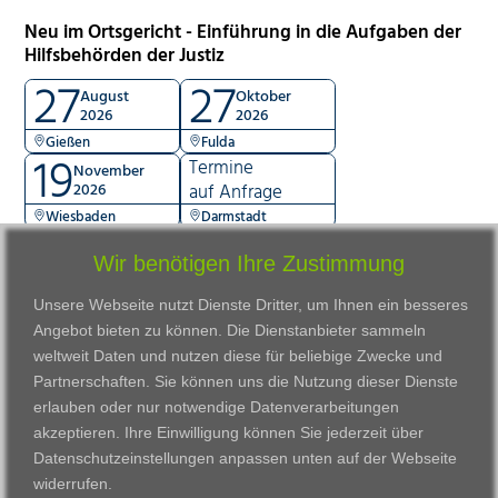
Neu im Ortsgericht - Einführung in die Aufgaben der
Hilfsbehörden der Justiz
27
27
August
Oktober
2026
2026
Gießen
Fulda
19
Termine
November
2026
auf Anfrage
Wiesbaden
Darmstadt
Wir benötigen Ihre Zustimmung
Unsere Webseite nutzt Dienste Dritter, um Ihnen ein besseres
Angebot bieten zu können. Die Dienstanbieter sammeln
weltweit Daten und nutzen diese für beliebige Zwecke und
Partnerschaften. Sie können uns die Nutzung dieser Dienste
erlauben oder nur notwendige Datenverarbeitungen
VWAK
Standorte
Bildungsangebot
akzeptieren. Ihre Einwilligung können Sie jederzeit über
Karriere
Darmstadt
Ausbildung
Datenschutzeinstellungen anpassen
unten auf der Webseite
Links
Frankfurt am Main
Zertifikatslehrgänge
widerrufen.