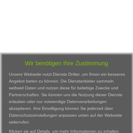
Wir benötigen Ihre Zustimmung
Unsere Webseite nutzt Dienste Dritter, um Ihnen ein besseres
Angebot bieten zu können. Die Dienstanbieter sammeln
weltweit Daten und nutzen diese für beliebige Zwecke und
Partnerschaften. Sie können uns die Nutzung dieser Dienste
erlauben oder nur notwendige Datenverarbeitungen
VWAK
Standorte
Bildungsangebot
akzeptieren. Ihre Einwilligung können Sie jederzeit über
Karriere
Darmstadt
Ausbildung
Datenschutzeinstellungen anpassen
unten auf der Webseite
Links
Frankfurt am Main
Zertifikatslehrgänge
widerrufen.
Kontakt
Fulda
Fortbildung
Klicken sie auf
Details
, um mehr Informationen zu erhalten.