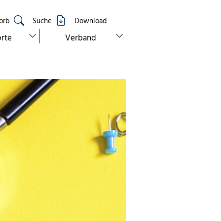
orb
Suche
Download
show submenu for “standorte”
show submenu for “verband”
rte
Verband