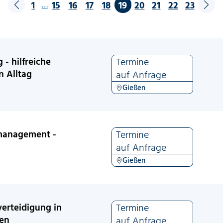
1
15
16
17
18
19
20
21
22
23
…
 - hilfreiche
Termine
n Alltag
auf Anfrage
Gießen
management -
Termine
auf Anfrage
Gießen
erteidigung in
Termine
nen
auf Anfrage