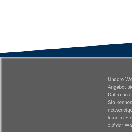
VWAK
S
Karriere
Da
Unsere Web
Links
Fr
Angebot bi
Kontakt
Fu
Daten und 
Download
Gi
Sie können
Impressum
Ka
notwendige
Datenschutzerklärung
W
können Sie
Fo
auf der We