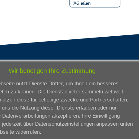
Gießen
tandorte
Bildungsangebot
Wir benötigen Ihre Zustimmung
rmstadt
Ausbildung
seite nutzt Dienste Dritter, um Ihnen ein besseres
ankfurt am Main
Zertifikatslehrgänge
eten zu können. Die Dienstanbieter sammeln weltweit
lda
Fortbildung
nutzen diese für beliebige Zwecke und Partnerschaften.
eßen
 uns die Nutzung dieser Dienste erlauben oder nur
ssel
 Datenverarbeitungen akzeptieren. Ihre Einwilligung
iesbaden
 jederzeit über
Datenschutzeinstellungen anpassen
unten
rtbildungszentrum
bseite widerrufen.