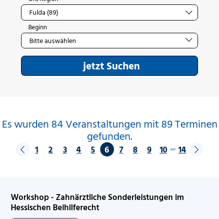
Beginn
jetzt Suchen
Es wurden 84 Veranstaltungen mit 89 Terminen
gefunden.
…
1
2
3
4
5
6
7
8
9
10
14
Workshop - Zahnärztliche Sonderleistungen im
Hessischen Beihilferecht