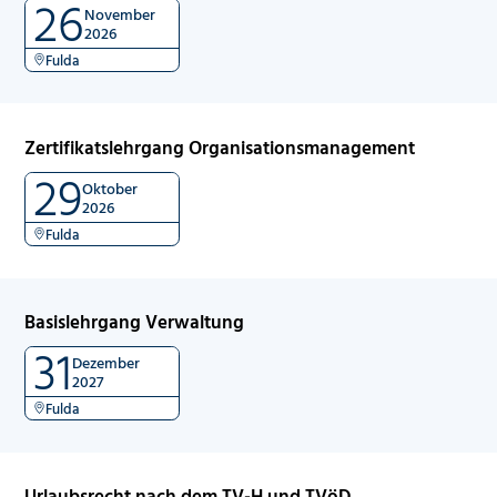
26
November
2026
Fulda
Zertifikatslehrgang Organisationsmanagement
29
Oktober
2026
Fulda
Basislehrgang Verwaltung
31
Dezember
2027
Fulda
Urlaubsrecht nach dem TV-H und TVöD