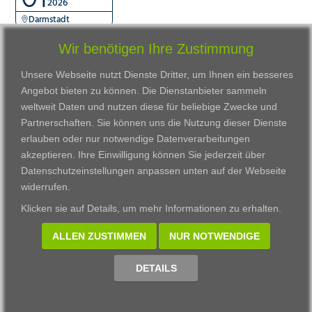
2026
Darmstadt
Wir benötigen Ihre Zustimmung
Unsere Webseite nutzt Dienste Dritter, um Ihnen ein besseres
Angebot bieten zu können. Die Dienstanbieter sammeln
weltweit Daten und nutzen diese für beliebige Zwecke und
Partnerschaften. Sie können uns die Nutzung dieser Dienste
erlauben oder nur notwendige Datenverarbeitungen
VWAK
Standorte
Bildungsangebot
akzeptieren. Ihre Einwilligung können Sie jederzeit über
Karriere
Darmstadt
Ausbildung
Datenschutzeinstellungen anpassen
unten auf der Webseite
Links
Frankfurt am Main
Zertifikatslehrgänge
widerrufen.
Kontakt
Fulda
Fortbildung
Klicken sie auf
Details
, um mehr Informationen zu erhalten.
Download
Gießen
Impressum
Kassel
ALLEN ZUSTIMMEN
NUR NOTWENDIGE
Datenschutzerklärung
Wiesbaden
Fortbildungszentrum
DETAILS
Datenschutzeinstellungen anpassen