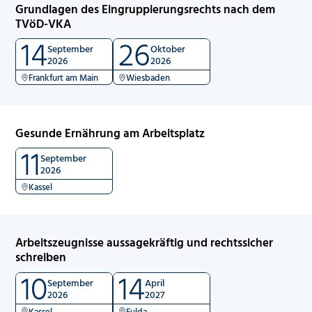
Grundlagen des Eingruppierungsrechts nach dem
TVöD-VKA
14
26
September
Oktober
2026
2026
Frankfurt am Main
Wiesbaden
Gesunde Ernährung am Arbeitsplatz
11
September
2026
Kassel
Arbeitszeugnisse aussagekräftig und rechtssicher
schreiben
10
14
September
April
2026
2027
Kassel
Fulda