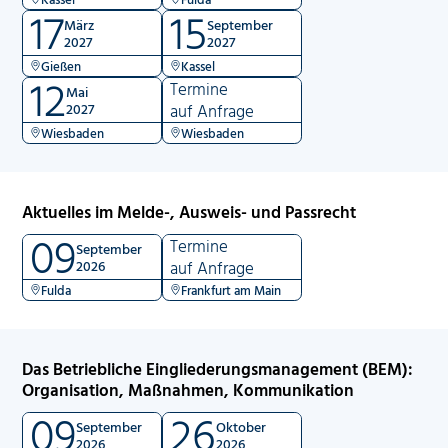
17
15
März
September
2027
2027
Gießen
Kassel
12
Termine
Mai
2027
auf Anfrage
Wiesbaden
Wiesbaden
Aktuelles im Melde-, Ausweis- und Passrecht
09
Termine
September
2026
auf Anfrage
Fulda
Frankfurt am Main
Das Betriebliche Eingliederungsmanagement (BEM):
Organisation, Maßnahmen, Kommunikation
09
26
September
Oktober
2026
2026