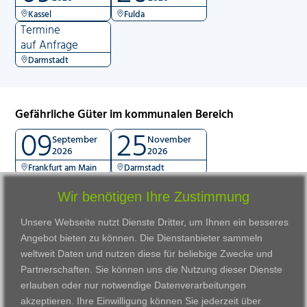
Kassel
Fulda
Termine
auf Anfrage
Darmstadt
Gefährliche Güter im kommunalen Bereich
09
25
September
November
2026
2026
Frankfurt am Main
Darmstadt
Wir benötigen Ihre Zustimmung
Unsere Webseite nutzt Dienste Dritter, um Ihnen ein besseres
Angebot bieten zu können. Die Dienstanbieter sammeln
weltweit Daten und nutzen diese für beliebige Zwecke und
Partnerschaften. Sie können uns die Nutzung dieser Dienste
erlauben oder nur notwendige Datenverarbeitungen
VWAK
Standorte
Bildungsangebot
akzeptieren. Ihre Einwilligung können Sie jederzeit über