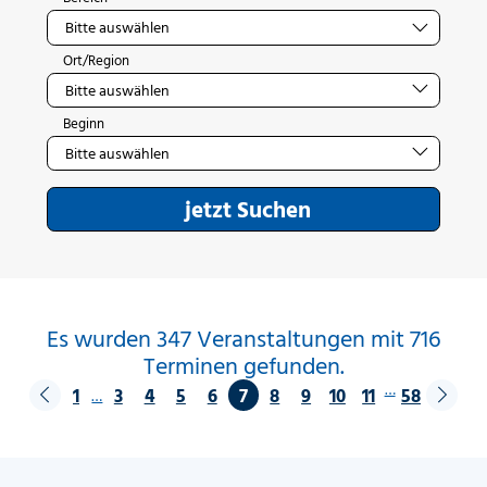
Ort/Region
Beginn
jetzt Suchen
Es wurden 347 Veranstaltungen mit 716
Terminen gefunden.
…
1
3
4
5
6
7
8
9
10
11
58
…