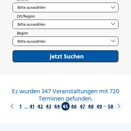
Ort/Region
Beginn
jetzt Suchen
Es wurden 347 Veranstaltungen mit 720
Terminen gefunden.
…
1
41
42
43
44
45
46
47
48
49
58
…