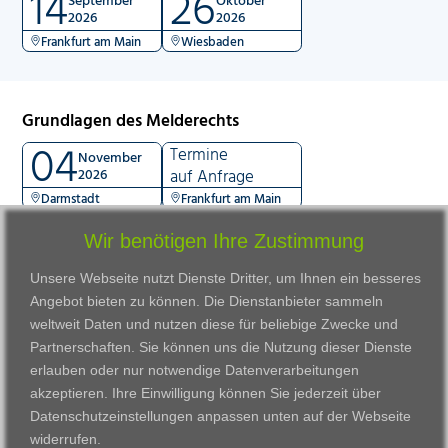
14
26
2026
2026
Frankfurt am Main
Wiesbaden
Grundlagen des Melderechts
04
Termine
November
2026
auf Anfrage
Darmstadt
Frankfurt am Main
Wir benötigen Ihre Zustimmung
Unsere Webseite nutzt Dienste Dritter, um Ihnen ein besseres
Angebot bieten zu können. Die Dienstanbieter sammeln
weltweit Daten und nutzen diese für beliebige Zwecke und
Partnerschaften. Sie können uns die Nutzung dieser Dienste
erlauben oder nur notwendige Datenverarbeitungen
VWAK
Standorte
Bildungsangebot
akzeptieren. Ihre Einwilligung können Sie jederzeit über
Karriere
Darmstadt
Ausbildung
Datenschutzeinstellungen anpassen
unten auf der Webseite
Links
Frankfurt am Main
Zertifikatslehrgänge
widerrufen.