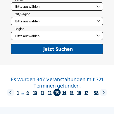
Ort/Region
Beginn
jetzt Suchen
Es wurden 347 Veranstaltungen mit 721
Terminen gefunden.
…
1
9
10
11
12
13
14
15
16
17
58
…