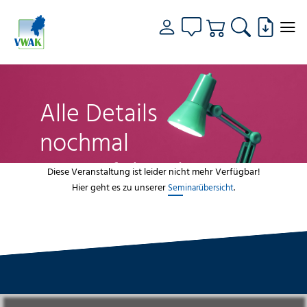
Alle Details
nochmal
genau fokussiert
Diese Veranstaltung ist leider nicht mehr Verfügbar!
Hier geht es zu unserer
.
Seminarübersicht
VWAK
Standorte
Bildungsangebot