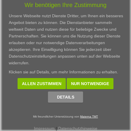
Wir benötigen Ihre Zustimmung
Karriere
Darmstadt
Ausbildung
Links
Frankfurt am Main
Zertifikatslehrgänge
Unsere Webseite nutzt Dienste Dritter, um Ihnen ein besseres
Kontakt
Fulda
Fortbildung
Angebot bieten zu können. Die Dienstanbieter sammeln
Download
Gießen
weltweit Daten und nutzen diese für beliebige Zwecke und
Impressum
Kassel
Partnerschaften. Sie können uns die Nutzung dieser Dienste
Datenschutzerklärung
Wiesbaden
erlauben oder nur notwendige Datenverarbeitungen
Fortbildungszentrum
akzeptieren. Ihre Einwilligung können Sie jederzeit über
Datenschutzeinstellungen anpassen
unten auf der Webseite
Datenschutzeinstellungen anpassen
widerrufen.
© 2002 - 2026 Materna TMT GmbH, powered by CARUSO
Klicken sie auf
Details
, um mehr Informationen zu erhalten.
ALLEN ZUSTIMMEN
NUR NOTWENDIGE
DETAILS
Mit freundlicher Unterstützung von
Materna TMT
Impressum
|
Datenschutzhinweise