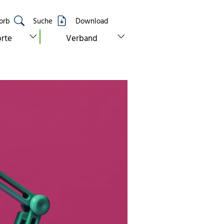
orb
Suche
Download
show submenu for “standorte”
show submenu for “verband”
rte
Verband