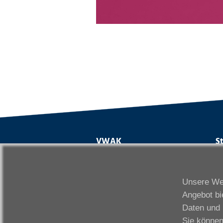
VWAK
S
Karriere
Da
Links
Fr
Unsere Web
Kontakt
Fu
Angebot bi
Download
Gi
Daten und 
Impressum
Ka
Sie können
Datenschutzerklärung
W