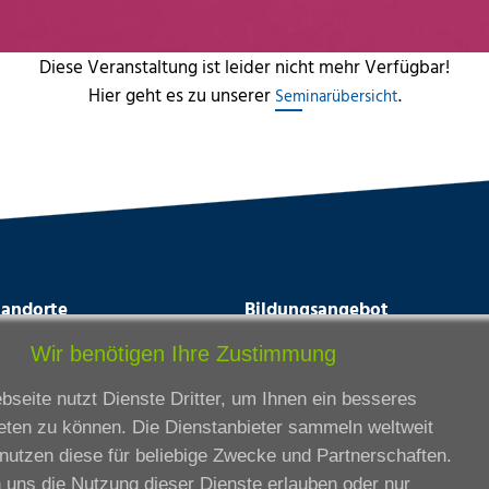
Diese Veranstaltung ist leider nicht mehr Verfügbar!
Hier geht es zu unserer
.
Seminarübersicht
tandorte
Bildungsangebot
rmstadt
Ausbildung
Wir benötigen Ihre Zustimmung
ankfurt am Main
Zertifikatslehrgänge
seite nutzt Dienste Dritter, um Ihnen ein besseres
lda
Fortbildung
eten zu können. Die Dienstanbieter sammeln weltweit
eßen
nutzen diese für beliebige Zwecke und Partnerschaften.
ssel
 uns die Nutzung dieser Dienste erlauben oder nur
iesbaden