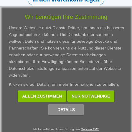
Wir benötigen Ihre Zustimmung
Unsere Webseite nutzt Dienste Dritter, um Ihnen ein besseres
Angebot bieten zu können. Die Dienstanbieter sammeln
weltweit Daten und nutzen diese für beliebige Zwecke und
Partnerschaften. Sie können uns die Nutzung dieser Dienste
erlauben oder nur notwendige Datenverarbeitungen
VWAK
Standorte
Bildungsangebot
akzeptieren. Ihre Einwilligung können Sie jederzeit über
Karriere
Darmstadt
Ausbildung
Datenschutzeinstellungen anpassen
unten auf der Webseite
Links
Frankfurt am Main
Zertifikatslehrgänge
widerrufen.
Kontakt
Fulda
Fortbildung
Klicken sie auf
Details
, um mehr Informationen zu erhalten.
Download
Gießen
Impressum
Kassel
ALLEN ZUSTIMMEN
NUR NOTWENDIGE
Datenschutzerklärung
Wiesbaden
Fortbildungszentrum
DETAILS
Datenschutzeinstellungen anpassen
Mit freundlicher Unterstützung von
Materna TMT