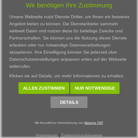
Wir benötigen Ihre Zustimmung
Karriere
Darmstadt
Ausbildung
Links
Frankfurt am Main
Zertifikatslehrgänge
Unsere Webseite nutzt Dienste Dritter, um Ihnen ein besseres
Kontakt
Fulda
Fortbildung
Angebot bieten zu können. Die Dienstanbieter sammeln
Download
Gießen
weltweit Daten und nutzen diese für beliebige Zwecke und
Impressum
Kassel
Partnerschaften. Sie können uns die Nutzung dieser Dienste
Datenschutzerklärung
Wiesbaden
erlauben oder nur notwendige Datenverarbeitungen
Fortbildungszentrum
akzeptieren. Ihre Einwilligung können Sie jederzeit über
Datenschutzeinstellungen anpassen
unten auf der Webseite
Datenschutzeinstellungen anpassen
widerrufen.
© 2002 - 2026 Materna TMT GmbH, powered by CARUSO
Klicken sie auf
Details
, um mehr Informationen zu erhalten.
ALLEN ZUSTIMMEN
NUR NOTWENDIGE
DETAILS
Mit freundlicher Unterstützung von
Materna TMT
Impressum
|
Datenschutzhinweise