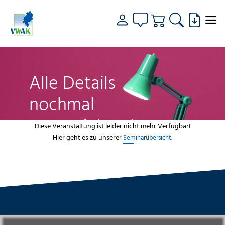
Alle Details
nochmal
genau fokussiert
Diese Veranstaltung ist leider nicht mehr Verfügbar!
Hier geht es zu unserer
.
Seminarübersicht
VWAK
Standorte
Bildungsangebot