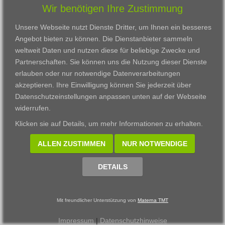
Wir benötigen Ihre Zustimmung
Karriere
Darmstadt
Ausbildung
Links
Frankfurt am Main
Zertifikatslehrgänge
Unsere Webseite nutzt Dienste Dritter, um Ihnen ein besseres
Kontakt
Fulda
Fortbildung
Angebot bieten zu können. Die Dienstanbieter sammeln
Download
Gießen
weltweit Daten und nutzen diese für beliebige Zwecke und
Impressum
Kassel
Partnerschaften. Sie können uns die Nutzung dieser Dienste
Datenschutzerklärung
Wiesbaden
erlauben oder nur notwendige Datenverarbeitungen
Fortbildungszentrum
akzeptieren. Ihre Einwilligung können Sie jederzeit über
Datenschutzeinstellungen anpassen
unten auf der Webseite
Datenschutzeinstellungen anpassen
widerrufen.
© 2002 - 2026 Materna TMT GmbH, powered by CARUSO
Klicken sie auf
Details
, um mehr Informationen zu erhalten.
ALLEN ZUSTIMMEN
NUR NOTWENDIGE
DETAILS
Mit freundlicher Unterstützung von
Materna TMT
Impressum
|
Datenschutzhinweise