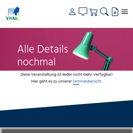
Alle Details
nochmal
genau fokussiert
Diese Veranstaltung ist leider nicht mehr Verfügbar!
Hier geht es zu unserer
.
Seminarübersicht
VWAK
Standorte
Bildungsangebot