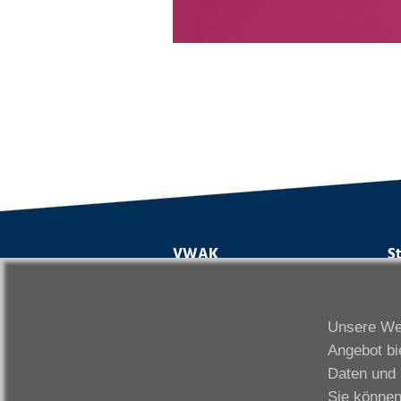
VWAK
S
Karriere
Da
Links
Fr
Unsere Web
Kontakt
Fu
Angebot bi
Download
Gi
Daten und 
Impressum
Ka
Sie können
Datenschutzerklärung
W