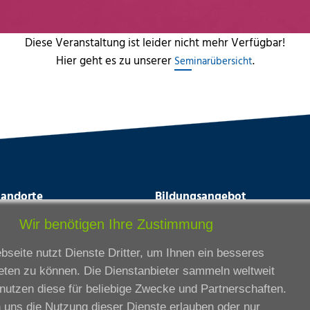
Diese Veranstaltung ist leider nicht mehr Verfügbar!
Hier geht es zu unserer
.
Seminarübersicht
tandorte
Bildungsangebot
rmstadt
Ausbildung
Wir benötigen Ihre Zustimmung
ankfurt am Main
Zertifikatslehrgänge
seite nutzt Dienste Dritter, um Ihnen ein besseres
lda
Fortbildung
eten zu können. Die Dienstanbieter sammeln weltweit
eßen
nutzen diese für beliebige Zwecke und Partnerschaften.
ssel
 uns die Nutzung dieser Dienste erlauben oder nur
iesbaden