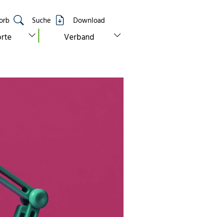
orb
Suche
Download
show submenu for “standorte”
show submenu for “verband”
rte
Verband