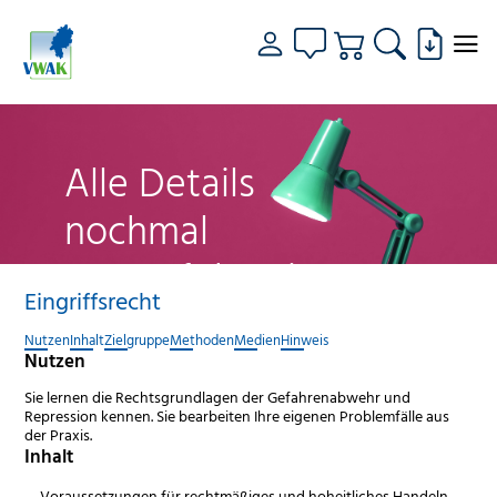
Alle Details
nochmal
genau fokussiert
Eingriffsrecht
Nutzen
Inhalt
Zielgruppe
Methoden
Medien
Hinweis
Nutzen
Sie lernen die Rechtsgrundlagen der Gefahrenabwehr und
Repression kennen. Sie bearbeiten Ihre eigenen Problemfälle aus
der Praxis.
Inhalt
Voraussetzungen für rechtmäßiges und hoheitliches Handeln