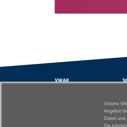
VWAK
S
Karriere
Da
Links
Fr
Unsere Web
Kontakt
Fu
Angebot bi
Download
Gi
Daten und 
Impressum
Ka
Sie können
Datenschutzerklärung
W