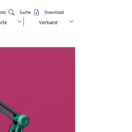
orb
Suche
Download
show submenu for “standorte”
show submenu for “verband”
rte
Verband