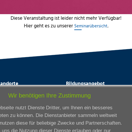
Diese Veranstaltung ist leider nicht mehr Verfügbar!
Hier geht es zu unserer
.
Seminarübersicht
tandorte
Bildungsangebot
rmstadt
Ausbildung
Wir benötigen Ihre Zustimmung
ankfurt am Main
Zertifikatslehrgänge
seite nutzt Dienste Dritter, um Ihnen ein besseres
lda
Fortbildung
eten zu können. Die Dienstanbieter sammeln weltweit
eßen
nutzen diese für beliebige Zwecke und Partnerschaften.
ssel
 uns die Nutzung dieser Dienste erlauben oder nur
iesbaden