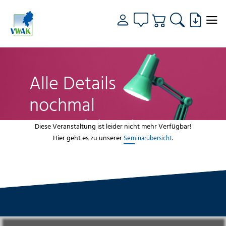
Alle Details
nochmal
genau fokussiert
Diese Veranstaltung ist leider nicht mehr Verfügbar!
Hier geht es zu unserer
.
Seminarübersicht
VWAK
Standorte
Bildungsangebot