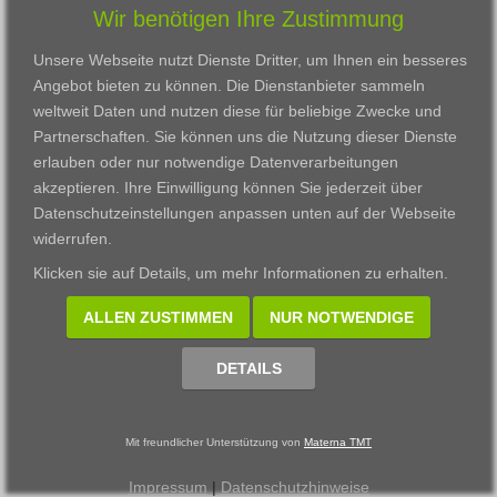
Wir benötigen Ihre Zustimmung
Karriere
Darmstadt
Ausbildung
Links
Frankfurt am Main
Zertifikatslehrgänge
Unsere Webseite nutzt Dienste Dritter, um Ihnen ein besseres
Kontakt
Fulda
Fortbildung
Angebot bieten zu können. Die Dienstanbieter sammeln
Download
Gießen
weltweit Daten und nutzen diese für beliebige Zwecke und
Impressum
Kassel
Partnerschaften. Sie können uns die Nutzung dieser Dienste
Datenschutzerklärung
Wiesbaden
erlauben oder nur notwendige Datenverarbeitungen
Fortbildungszentrum
akzeptieren. Ihre Einwilligung können Sie jederzeit über
Datenschutzeinstellungen anpassen
unten auf der Webseite
Datenschutzeinstellungen anpassen
widerrufen.
© 2002 - 2026 Materna TMT GmbH, powered by CARUSO
Klicken sie auf
Details
, um mehr Informationen zu erhalten.
ALLEN ZUSTIMMEN
NUR NOTWENDIGE
DETAILS
Mit freundlicher Unterstützung von
Materna TMT
Impressum
|
Datenschutzhinweise