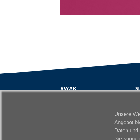
VWAK
S
Karriere
Da
Links
Fr
Unsere Web
Kontakt
Fu
Angebot bi
Download
Gi
Daten und 
Impressum
Ka
Sie können
Datenschutzerklärung
W