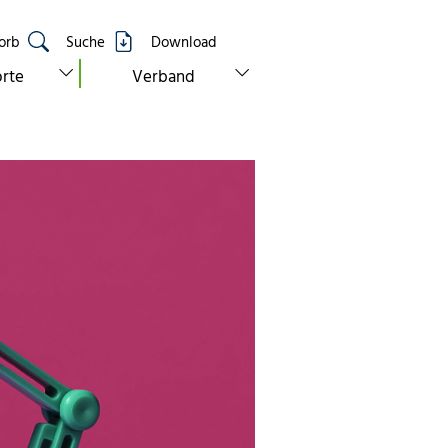
orb
Suche
Download
show submenu for “standorte”
show submenu for “verband”
rte
Verband