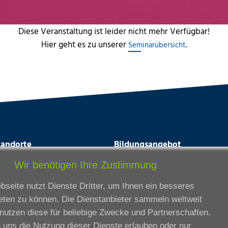
Diese Veranstaltung ist leider nicht mehr Verfügbar!
Hier geht es zu unserer
.
Seminarübersicht
tandorte
Bildungsangebot
rmstadt
Ausbildung
Wir benötigen Ihre Zustimmung
ankfurt am Main
Zertifikatslehrgänge
seite nutzt Dienste Dritter, um Ihnen ein besseres
lda
Fortbildung
eten zu können. Die Dienstanbieter sammeln weltweit
eßen
nutzen diese für beliebige Zwecke und Partnerschaften.
ssel
 uns die Nutzung dieser Dienste erlauben oder nur
iesbaden